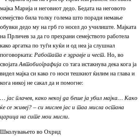
мајка Марија и неговиот дедо. Бедата на неговото
семејство била толку голема што поради немање
обувки дедо му на грб го носел до училиште. Мајката
на Прличев за да го прехрани семејството работела
како аргатка по туѓи куќи и од неа ја слушнал
поговорката:
Работата е здравје и чест
. Но, во
својата
Автобиографија
со тага истакнува дека кога ја
видел мајка си како го носи тешкиот ќилим на глава и
кога никој не сакал да и помогне:
… јас плачев, како некој да беше ја убил мајка… Како
ќе се живеј? – си мислев јас и таа мисла остана
царица на сите мои мисли
.
Школувањето во Охрид