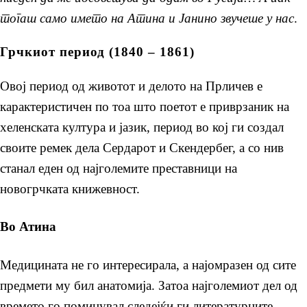
тогаш само името на Атина и Јанино звучеше у нас
.
Грчкиот период (1840 – 1861)
Овој период од животот и делото на Прличев е
карактеристичен по тоа што поетот е приврзаник на
хеленската култура и јазик, период во кој ги создал
своите ремек дела Сердарот и Скендербег, а со нив
станал еден од најголемите преставници на
новогрчката книжевност.
Во Атина
Медицината не го интересирала, а најомразен од сите
предмети му бил анатомија. Затоа најголемиот дел од
времето го поминувал следејќи ги литературните