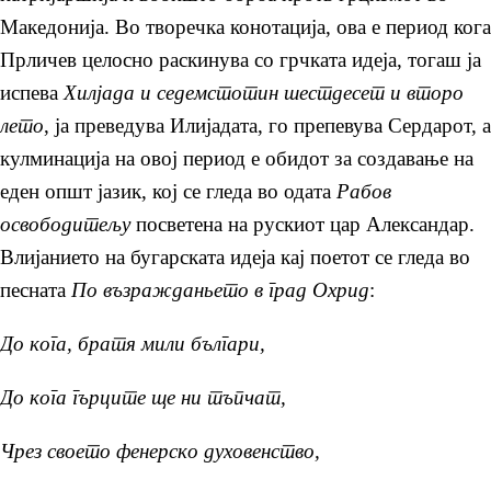
Македонија. Во творечка конотација, ова е период кога
Прличев целосно раскинува со грчката идеја, тогаш ја
испева
Хилјада и седемстотин шестдесет и второ
лето
, ја преведува Илијадата, го препевува Сердарот, а
кулминација на овој период е обидот за создавање на
еден општ јазик, кој се гледа во одата
Рабов
освободитељу
посветена на рускиот цар Александар.
Влијанието на бугарската идеја кај поетот се гледа во
песната
По възражданьето в град Охрид
:
До кога, братя мили българи,
До кога гърците ще ни тъпчат,
Чрез своето фенерско духовенство,