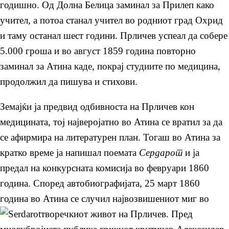
годишно. Од Долна Белица заминал за Прилеп како
учител, а потоа станал учител во родниот град Охрид
и таму останал шест години. Прличев успеал да собере
5.000 гроша и во август 1859 година повторно
заминал за Атина каде, покрај студиите по медицина,
продолжил да пишува и стихови.
Земајќи ја предвид одбивноста на Прличев кон
медицината, тој најверојатно во Атина се вратил за да
се афирмира на литературен план. Тогаш во Атина за
кратко време ја напишал поемата
Сердарот
и ја
предал на конкурсната комисија во февруари 1860
година. Според автобиографијата, 25 март 1860
година во Атина се случил највозвишениот миг во
творечкиот живот на Прличев. Пред