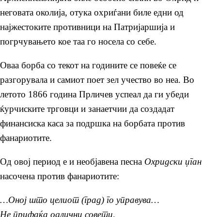
неговата околија, отука охриѓани биле едни од
најжестоките противници на Патријаршија и
погрчувањето кое таа го носела со себе.
Оваа борба со текот на годините се повеќе се
разгорувала и самиот поет зел учество во неа. Во
летото 1866 година Прличев успеал да ги убеди
ќурчиските трговци и занаетчии да создадат
финансиска каса за подршка на борбата против
фанариотите.
Од овој период е и необјавена песна
Охридски џган
насочена против фанариотите:
…Оној што целиот (град) го управува…
Не прифаќа одлични совети,