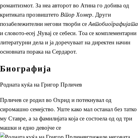
романтизмот. За неа авторот во Атина го добива од
критиката прозвиштето
Втор Хомер
. Други
позабележителни негови творби се
Автобиографијата
и словото-есеј „Чувај се себеси. Тоа се комплементарни
литературни дела и ја доречуваат на директен начин
основната порака на Сердарот.
Биографија
Родната куќа на Григор Прличев
Прличев се родил во Охрид и потекнувал од
сиромашно семејство. Уште како мал останал без татко
му Ставре, а за фамилијата која се состоела од од три
машки и едно девојче се
грижеле неговата