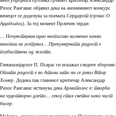
многубројната публика грчкиот критичар Александар
Ризос Рангавис објавил дека на анонимниот конкурс
венецот се доделува за поемата
Сердарот
(грчки:
Ο
Αρμάτωλος
). За тој момент Прличев тврди:
… Почувствував едно неописиво волнение какво
никогаш не усетувал… Прекумерната радост е
поубиствена од жалта.
Гиманазијархот П. Псарас ги искажал следите зборови:
Општа радост е во Атина што ни се јавил Втор
Хомер
. Додека пак главниот критичар Александар
Ризос Рангавис исткнува дека
Арматолос
е:
творба
на чудотворно длето… секој стих светка како чист
бисер
.