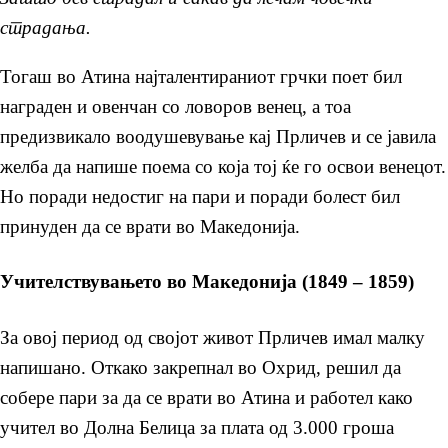
страдања.
Тогаш во Атина најталентираниот грчки поет бил
награден и овенчан со ловоров венец, а тоа
предизвикало воодушевување кај Прличев и се јавила
желба да напише поема со која тој ќе го освои венецот.
Но поради недостиг на пари и поради болест бил
принуден да се врати во Македонија.
Учителствувањето во Македонија (1849 – 1859)
За овој период од својот живот Прличев имал малку
напишано. Откако закрепнал во Охрид, решил да
собере пари за да се врати во Атина и работел како
учител во Долна Белица за плата од 3.000 гроша