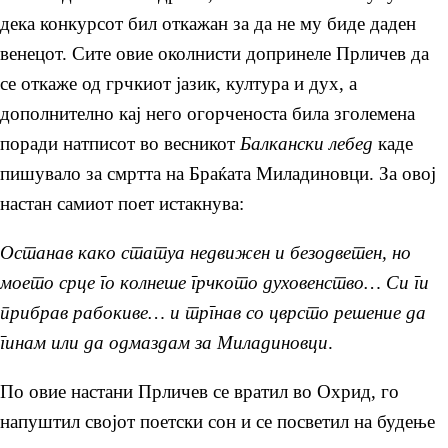
дека конкурсот бил откажан за да не му биде даден
венецот. Сите овие околнисти допринеле Прличев да
се откаже од грчкиот јазик, култура и дух, а
дополнително кај него огорченоста била зголемена
поради натписот во весникот
Балкански лебед
каде
пишувало за смртта на Браќата Миладиновци. За овој
настан самиот поет истакнува:
Останав како статуа недвижен и безодветен, но
моето срце го колнеше грчкото духовенство… Си ги
прибрав рабокиве… и тргнав со цврсто решение да
гинам или да одмаздам за Миладиновци
.
По овие настани Прличев се вратил во Охрид, го
напуштил својот поетски сон и се посветил на будење