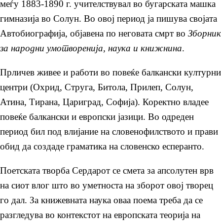
меѓу 1883-1890 г. учителствувал во бугарската машка
гимназија во Солун. Во овој период ја пишува својата
Автобиографија, објавена по неговата смрт во
Зборник
за народни умотворенија, наука и книжнина
.
Прличев живее и работи во повеќе балкански културни
центри (Охрид, Струга, Битола, Прилеп, Солун,
Атина, Тирана, Цариград, Софија). Коректно владее
повеќе балкански и европски јазици. Во одреден
период бил под влијание на словенофилството и прави
обид да создаде граматика на словенско есперанто.
Поетската творба Сердарот се смета за апсолутен врв
на сиот влог што во уметноста на зборот овој творец
го дал. За книжевната наука оваа поема треба да се
разгледува во контекстот на европската теорија на