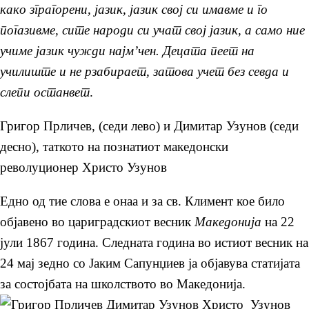
како зграгорени, јазик, јазик свој си имавме и го
погазивме, сите народи си учат свој јазик, а само ние
учиме јазик чужди најм’чен. Децата пеет на
училиште и не рзабирает, затова учет без севда и
слепи останвет
.
Григор Прличев, (седи лево) и Димитар Узунов (седи
десно), таткото на познатиот македонски
револуционер Христо Узунов
Едно од тие слова е онаа и за св. Климент кое било
објавено во цариградскиот весник
Македонија
на 22
јули 1867 година. Следната година во истиот весник на
24 мај зедно со Јаким Сапунџиев ја објавува статијата
за состојбата на школството во Македонија.