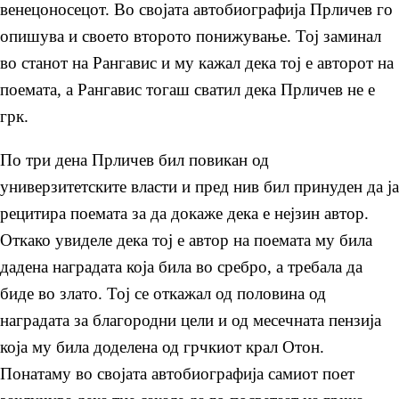
венецоносецот. Во својата автобиографија Прличев го
опишува и своето второто понижување. Тој заминал
во станот на Рангавис и му кажал дека тој е авторот на
поемата, а Рангавис тогаш сватил дека Прличев не е
грк.
По три дена Прличев бил повикан од
универзитетските власти и пред нив бил принуден да ја
рецитира поемата за да докаже дека е нејзин автор.
Откако увиделе дека тој е автор на поемата му била
дадена наградата која била во сребро, а требала да
биде во злато. Тој се откажал од половина од
наградата за благородни цели и од месечната пензија
која му била доделена од грчкиот крал Отон.
Понатаму во својата автобиографија самиот поет