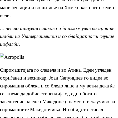
манифестации и во читање на Хомер, како што самиот
вели:
… често пишував стихови и ги изложував на црните
табли на Универзитетот и со благодарност слушав
пофалби
.
Сиромаштијата го следела и во Атина. Еден угледен
охриѓанец и весникар, Јоан Сапунџиев го видел во
сиромашна облека и со бледо лице и му ветил дека ќе
се заземе да добие стипендија од едно богато
завештение на еден Македонец, наместо исклучиво за
сиромашните Македончиња. Но обидот останал
неуспешен, а тој разбрал дека местата биле зафатени