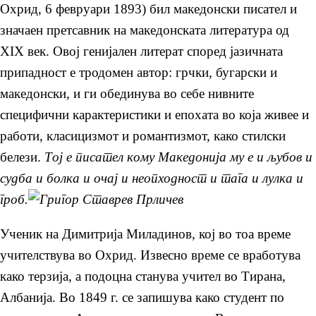
Охрид, 6 февруари 1893) бил македонски писател и
значаен претсавник на македонската литература од
XIX век. Овој генијален литерат според јазичната
припадност е тродомен автор: грчки, бугарски и
македонски, и ги обединува во себе нивните
специфични карактеристики и епохата во која живее и
работи, класицизмот и романтизмот, како стилски
белези.
Тој е писател кому Македонија му е и љубов и
судба и болка и очај и неопходност и тага и лулка и
гроб.
Ученик на Димитрија Миладинов, кој во тоа време
учителствува во Охрид. Извесно време се вработува
како терзија, а подоцна станува учител во Тирана,
Албанија. Во 1849 г. се запишува како студент по