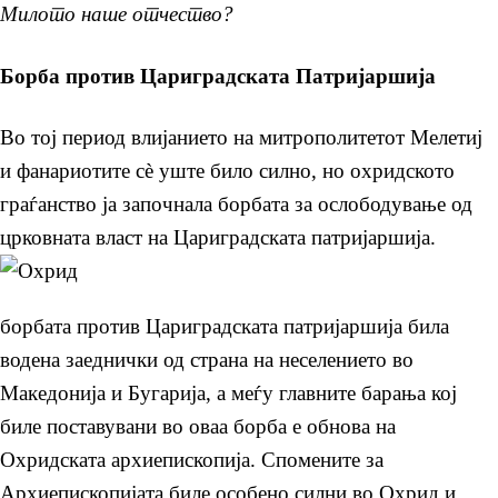
Милото наше отчество?
Борба против Цариградската Патријаршија
Во тој период влијанието на митрополитетот Мелетиј
и фанариотите сѐ уште било силно, но охридското
граѓанство ја започнала борбата за ослободување од
црковната власт на Цариградската патријаршија.
борбата против Цариградската патријаршија била
водена заеднички од страна на неселението во
Македонија и Бугарија, а меѓу главните барања кој
биле поставувани во оваа борба е обнова на
Охридската архиепископија. Спомените за
Архиепископијата биле особено силни во Охрид и