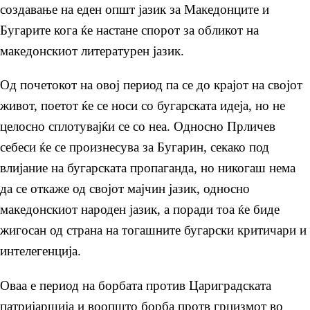
создавање на еден општ јазик за Македонците и
Бугарите кога ќе настане спорот за обликот на
македонскиот литературен јазик.
Од почетокот на овој период па се до крајот на својот
живот, поетот ќе се носи со бугарската идеја, но не
целосно сплотувајќи се со неа. Односно Прличев
себеси ќе се произнесува за Бугарин, секако под
влијание на бугарската пропаганда, но никогаш нема
да се откаже од својот мајчин јазик, односно
македонскиот народен јазик, а поради тоа ќе биде
жигосан од страна на тогашните бугарски критичари и
интелегенција.
Оваа е период на борбата против Цариградската
патријаршија и воопшто борба протв грцизмот во