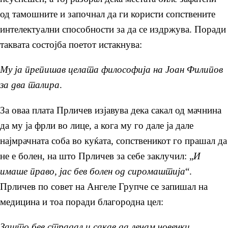
од тамошните и започнал да ги користи сопствените
интелектуални способности за да се издржува. Поради
таквата состојба поетот истакнува:
Му ја препишав целата философија на Јоан Филипов
за два талира
.
За оваа плата Прличев изјавува дека сакал од мачнина
да му ја фрли во лице, а кога му го дале ја дале
најмрачната соба во куќата, сопственикот го прашал да
не е болен, на што Прличев за себе заклучил: „
И
имаше право, јас бев болен од сиромаштија
“.
Прличев по совет на Ангеле Групче се запишал на
медицина и тоа поради благородна цел:
Зашто бев страдал и сакав да лечам човечки