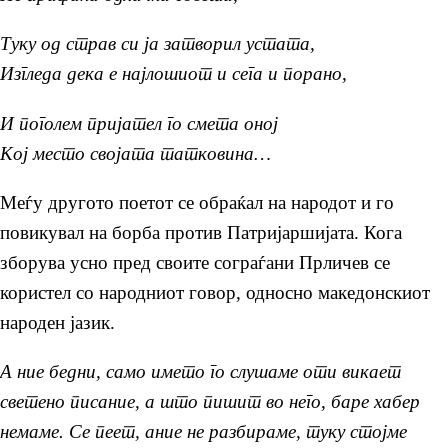
Tуку од страв си ја затворил устата,
Изгледа дека е најлошиот и сега и порано,
И поголем пријател го смета оној
Кој место својата татковина…
Меѓу другото поетот се обраќал на народот и го
повикувал на борба против Патријаршијата. Кога
зборува усно пред своите сограѓани Прличев се
користел со народниот говор, односно македонскиот
народен јазик.
А ние бедни, само името го слушаме оти викает
светено писание, а што пишит во него, баре хабер
немаме. Се пеет, ание не разбираме, туку стојме