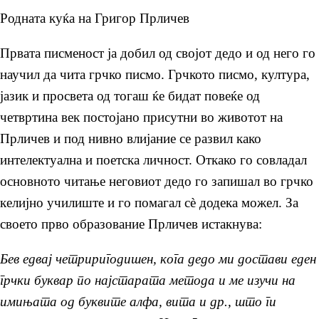
Родната куќа на Григор Прличев
Првата писменост ја добил од својот дедо и од него го
научил да чита грчко писмо. Грчкото писмо, култура,
јазик и просвета од тогаш ќе бидат повеќе од
четвртина век постојано присутни во животот на
Прличев и под нивно влијание се развил како
интелектуална и поетска личност. Откако го совладал
основното читање неговиот дедо го запишал во грчко
келијно училиште и го помагал сè додека можел. За
своето прво образование Прличев истакнува:
Бев едвај четриригодишен, кога дедо ми достави еден
грчки буквар по најстарата метода и ме изучи на
имињата од буквите алфа, вита и др., што ги