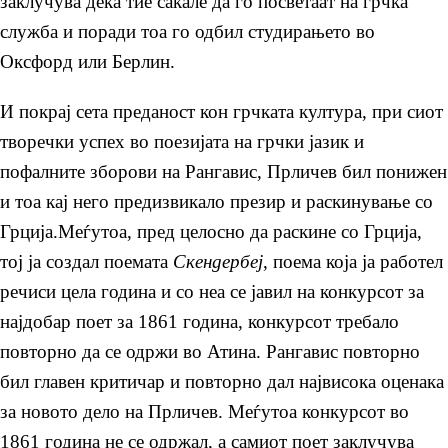
заклучува дека тие сакале да го посветаат на грчка
служба и поради тоа го одбил студирањето во
Оксфорд или Берлин.
И покрај сета преданост кон грчката култура, при сиот
творечки успех во поезијата на грчки јазик и
пофалните зборови на Рангавис, Прличев бил понижен
и тоа кај него предизвикало презир и раскинување со
Грција.Меѓутоа, пред целосно да раскине со Грција,
тој ја создал поемата
Скендербеј
, поема која ја работел
речиси цела година и со неа се јавил на конкурсот за
најдобар поет за 1861 година, конкурсот требало
повторно да се одржи во Атина. Рангавис повторно
бил главен критичар и повторно дал највисока оценака
за новото дело на Прличев. Меѓутоа конкурсот во
1861 година не се одржал, а самиот поет заклучува