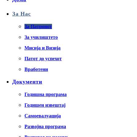
За Нас
За Патронот
За училиштето
Мисија и Визија
Патот до успехот
Вработени
Документи
Годишна програма
Годишен извештај
Самоевалуација
Развојна програма