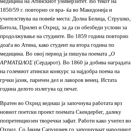
медицина на Атинскиот универзитет. Во текот на
1850/59 г. повторно се вра- ќа во Македонија и
учителствува на повеќе места: Долна Белица, Струшко,
Битола, Прилеп и Охрид, за да си обезбеди услови за
продолжување на студиите. Во 1859 година повторно
доаѓа во Атина, како студент на втора година по
медицина. Во овој период ја пишува поемата „
Ο
ΑΡΜΑΤΩΛΟΣ
(Сердарот). Во 1860 ја добива наградата
на големиот атински конкурс за најдобра поема на
грчки јазик, паричен дел и лаворов венец. Истата
година делото излегува од печат.
Вратен во Охрид веднаш ја започнува работата врз
новиот поетски проект поемата Скендербег, далеку
попретенциозен творечки зафат. Работи како учител во
Охрид. Со Јаким Сапунџиев го започнуваат народниот