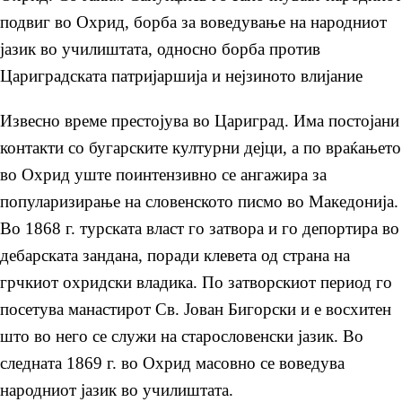
подвиг во Охрид, борба за воведување на народниот
јазик во училиштата, односно борба против
Цариградската патријаршија и нејзиното влијание
Извесно време престојува во Цариград. Има постојани
контакти со бугарските културни дејци, а по враќањето
во Охрид уште поинтензивно се ангажира за
популаризирање на словенското писмо во Македонија.
Во 1868 г. турската власт го затвора и го депортира во
дебарската зандана, поради клевета од страна на
грчкиот охридски владика. По затворскиот период го
посетува манастирот Св. Јован Бигорски и е восхитен
што во него се служи на старословенски јазик. Во
следната 1869 г. во Охрид масовно се воведува
народниот јазик во училиштата.