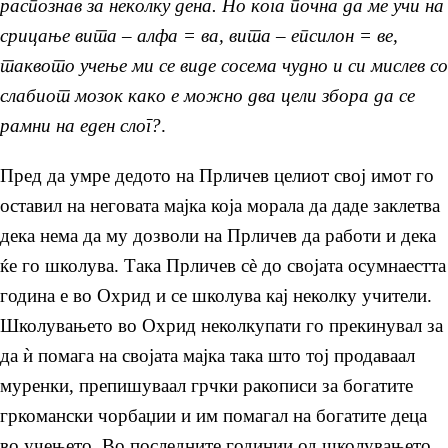
распознав за неколку дена. Но кога почна да ме учи на
срицање вита – алфа = ва, вита – епсилон = ве,
таквото учење ми се виде сосема чудно и си мислев со
слабиот мозок како е можно два цели збора да се
рамни на еден слог?
.
Пред да умре дедото на Прличев целиот свој имот го
оставил на неговата мајка која морала да даде заклетва
дека нема да му дозволи на Прличев да работи и дека
ќе го школува. Така Прличев сè до својата осумнаестта
година е во Охрид и се школува кај неколку учители.
Школувањето во Охрид неколкупати го прекинувал за
да ѝ помага на својата мајка така што тој продаваал
муренки, препишуваал грчки ракописи за богатите
гркомански чорбаџии и им помагал на богатите деца
во учењето. Во последните годинии од школувањето