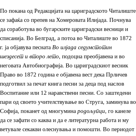
По покана од Редакцијата на цариградското Читалиште
се зафаќа со препев на Хомеровата Илијада. Почнува
да соработува во бугарските цариградски весници и
списанија. Во Белград, а потоа во Читалиште во 1872
г. ја објавува песната
Во илјада седумстотин
шездесет и второ лето
, подоцна преобјавена и во
неговата Автобиографија. Во цариградскиот весник
Право во 1872 година е објавена вест дека Прличев
подготвил за печат книга песни за деца под наслов
Воспитание или 12 наравствени песни. Со заштедени
пари од своето учителствување во Струга, заминува во
Софија, поканет од многумина
родољупци
, го канеле
да се зафати со каква и да е литературна работа и му
ветувале секакви олеснувања и помошти. Во периодот