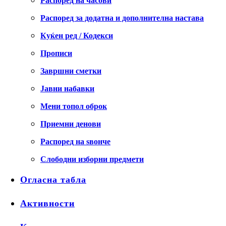
Распоред на часови
Распоред за додатна и дополнителна настава
Куќен ред / Кодекси
Прописи
Завршни сметки
Јавни набавки
Мени топол оброк
Приемни денови
Распоред на ѕвонче
Слободни изборни предмети
Огласна табла
Активности