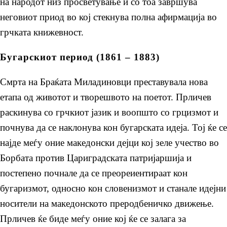
на народот низ просветување и со тоа завршува
неговиот приод во кој стекнува полна афирмација во
грчката книжевност.
Бугарскиот период (1861 – 1883)
Смрта на Браќата Миладиновци преставувала нова
етапа од животот и творешвото на поетот. Прличев
раскинува со грчкиот јазик и воопшто со грцизмот и
почнува да се наклонува кон бугарската идеја. Тој ќе се
најде меѓу оние македонски дејци кој зеле учество во
Борбата против Цариградската патријаршија и
постепено почнале да се преореиентираат кон
бугаризмот, односно кон словенизмот и станале идејни
носители на македонското преродбеничко движење.
Прличев ќе биде меѓу оние кој ќе се залага за