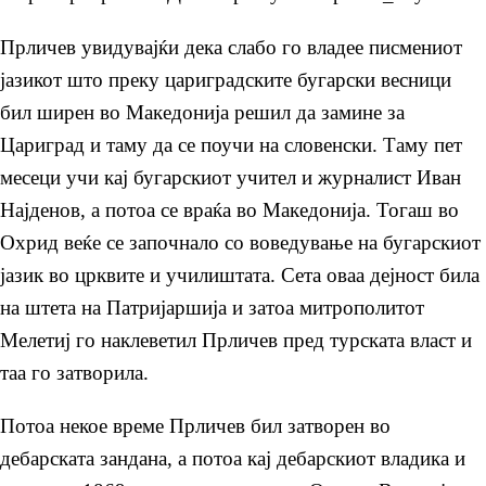
Прличев увидувајќи дека слабо го владее писмениот
јазикот што преку цариградските бугарски весници
бил ширен во Македонија решил да замине за
Цариград и таму да се поучи на словенски. Таму пет
месеци учи кај бугарскиот учител и журналист Иван
Најденов, а потоа се враќа во Македонија. Тогаш во
Охрид веќе се започнало со воведување на бугарскиот
јазик во црквите и училиштата. Сета оваа дејност била
на штета на Патријаршија и затоа митрополитот
Мелетиј го наклеветил Прличев пред турската власт и
таа го затворила.
Потоа некое време Прличев бил затворен во
дебарската зандана, а потоа кај дебарскиот владика и