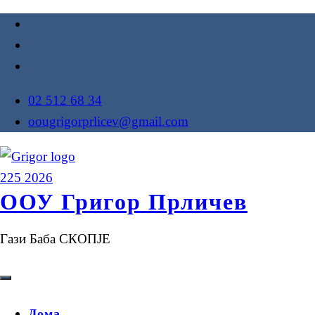
02 512 68 34
oougrigorprlicev@gmail.com
ООУ Григор Прличев
Гази Баба СКОПЈЕ
Дома