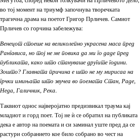
Меѓутоа, според некои толкувачи на Прличевото дело,
во тој момент на триумф започнува творечката
трагична драма на поетот Григор Прличев. Самиот
Прличев со горчина забележува:
Венецот стоеше на великолепно украсена маса пред
Рангависа, но тој не ме повика да ми го даде пред
публиката, како што стануваше другите години.
Зошто? Главната причина е што не му мирисаа на
грчки имињата што звучеа во поемата Стан, Раде,
Неда, Галичник, Река
.
Таквиот однос најверојатно предизвикал траума кај
младиот и горд поет. Тој не ѝ се обратил на публиката
дека е автор на поемата и си заминал уште пред да се
растури собранието кое било собрано во чест на