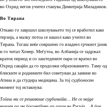
во Охрид негов учител станува Димитрија Миладинов.
Во Тирана
Откако го завршил школувањето тој се вработил како
терзија, а малку потоа се нашол како учител во
Тирана. Тогаш веќе совршено го владеел грчкиот јазик
и го читал Хомер. Меѓутоа, во Албанија се задржал
краток период и со заштедените пари се вратил во
Охрид сакајќи да го продолжи образованието. Таму од
блиските и роднините бил советуван да замине во
Атина и да студира медицина. За тој судбоносен
момент тој истакнува:
Тогаш ми се решаваше судбината… Не се најде
ниеден да ме посоветува да одам во Русија… А пак