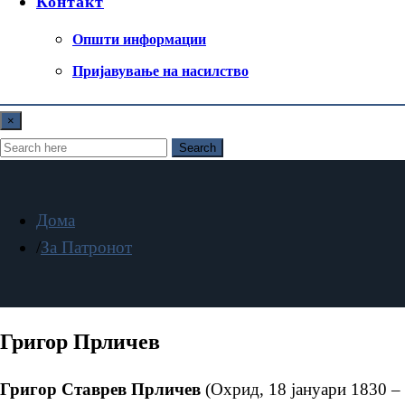
Контакт
Општи информации
Пријавување на насилство
×
Search
Дома
За Патронот
Григор Прличев
Григор Ставрев Прличев
(Охрид, 18 јануари 1830 –